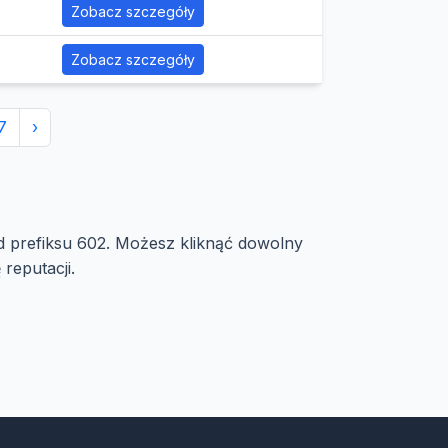
Zobacz szczegóły
Zobacz szczegóły
7
›
od prefiksu 602. Możesz kliknąć dowolny
reputacji.