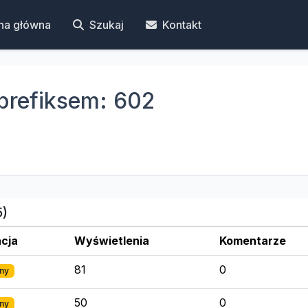
na główna
Szukaj
Kontakt
prefiksem: 602
5)
cja
Wyświetlenia
Komentarze
81
0
ny
50
0
ny