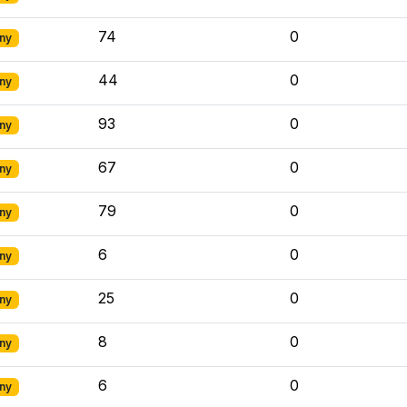
74
0
ny
44
0
ny
93
0
ny
67
0
ny
79
0
ny
6
0
ny
25
0
ny
8
0
ny
6
0
ny