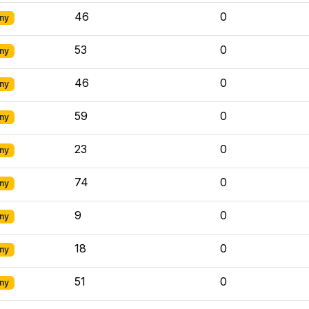
46
0
ny
53
0
ny
46
0
ny
59
0
ny
23
0
ny
74
0
ny
9
0
ny
18
0
ny
51
0
ny