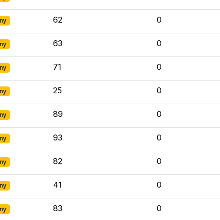
62
0
ny
63
0
ny
71
0
ny
25
0
ny
89
0
ny
93
0
ny
82
0
ny
41
0
ny
83
0
ny