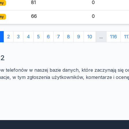
81
0
ny
66
0
ny
2
3
4
5
6
7
8
9
10
...
116
11
02
ów telefonów w naszej bazie danych, które zaczynają się 
cje, w tym zgłoszenia użytkowników, komentarze i ocenę 