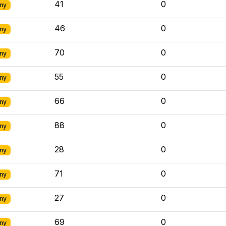
41
0
ny
46
0
ny
70
0
ny
55
0
ny
66
0
ny
88
0
ny
28
0
ny
71
0
ny
27
0
ny
69
0
ny