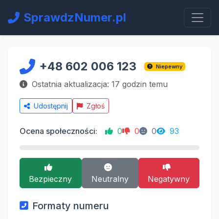
SprawdzNumer.pl
+48 602 006 123
Niepewny
Ostatnia aktualizacja: 17 godzin temu
Udostępnij
Zgłoś
Ocena społeczności:
0
0
0
93
Bezpieczny
Neutralny
Negatywny
Formaty numeru