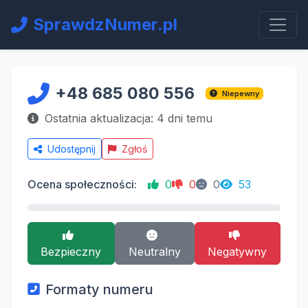
SprawdzNumer.pl
+48 685 080 556
Niepewny
Ostatnia aktualizacja: 4 dni temu
Udostępnij
Zgłoś
Ocena społeczności:
0
0
0
53
Bezpieczny
Neutralny
Negatywny
Formaty numeru