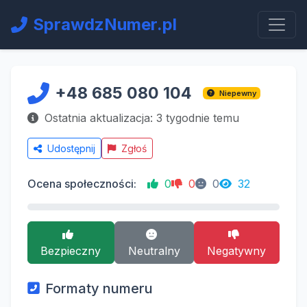
SprawdzNumer.pl
+48 685 080 104
Niepewny
Ostatnia aktualizacja: 3 tygodnie temu
Udostępnij
Zgłoś
Ocena społeczności:
0
0
0
32
Bezpieczny
Neutralny
Negatywny
Formaty numeru