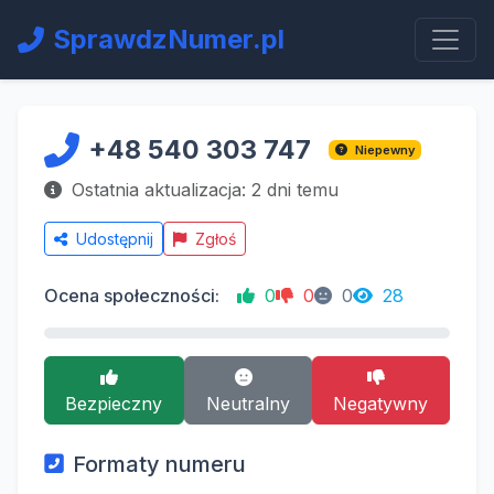
SprawdzNumer.pl
+48 540 303 747
Niepewny
Ostatnia aktualizacja: 2 dni temu
Udostępnij
Zgłoś
Ocena społeczności:
0
0
0
28
Bezpieczny
Neutralny
Negatywny
Formaty numeru