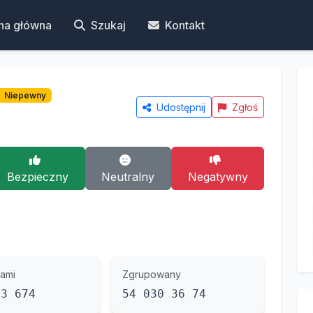
na główna
Szukaj
Kontakt
Niepewny
Udostępnij
Zgłoś
Bezpieczny
Neutralny
Negatywny
ami
Zgrupowany
03 674
54 030 36 74