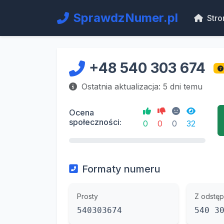
SprawdzNumer.pl
Stro
+48 540 303 674
Ostatnia aktualizacja: 5 dni temu
Ocena
społeczności:
0
0
0
32
Formaty numeru
Prosty
Z odstęp
540303674
540 3