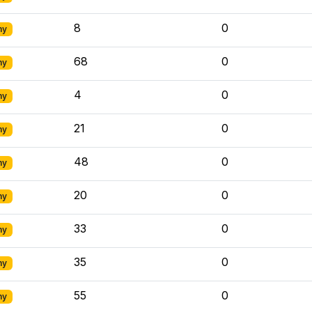
8
0
ny
68
0
ny
4
0
ny
21
0
ny
48
0
ny
20
0
ny
33
0
ny
35
0
ny
55
0
ny