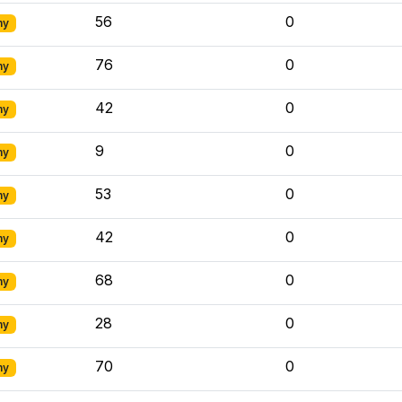
56
0
ny
76
0
ny
42
0
ny
9
0
ny
53
0
ny
42
0
ny
68
0
ny
28
0
ny
70
0
ny