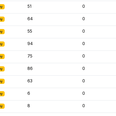
51
0
ny
64
0
ny
55
0
ny
94
0
ny
75
0
ny
86
0
ny
63
0
ny
6
0
ny
8
0
ny