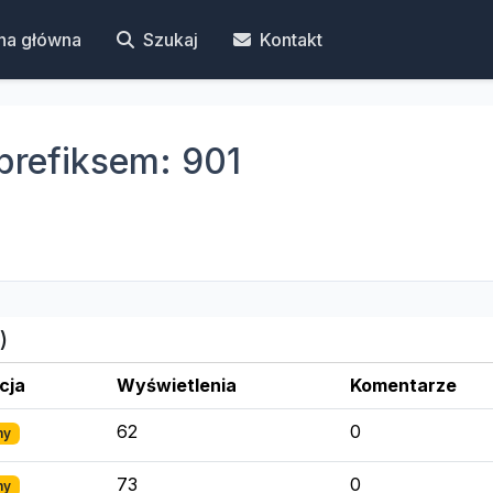
na główna
Szukaj
Kontakt
prefiksem: 901
)
cja
Wyświetlenia
Komentarze
62
0
ny
73
0
ny