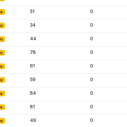
51
0
ny
34
0
ny
44
0
ny
78
0
ny
61
0
ny
59
0
ny
84
0
ny
81
0
ny
49
0
ny