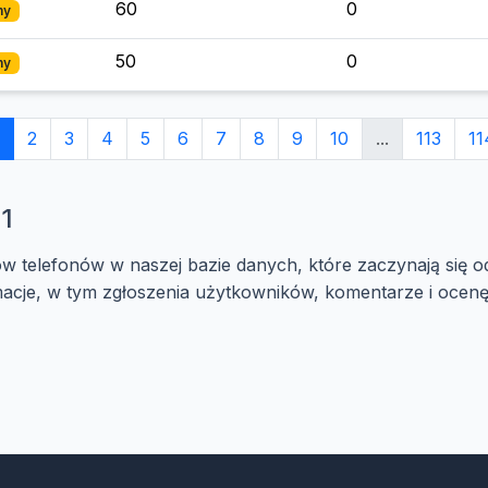
60
0
ny
50
0
ny
2
3
4
5
6
7
8
9
10
...
113
11
1
ów telefonów w naszej bazie danych, które zaczynają się o
cje, w tym zgłoszenia użytkowników, komentarze i ocenę 