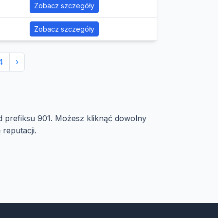
Zobacz szczegóły
Zobacz szczegóły
4
›
d prefiksu 901. Możesz kliknąć dowolny
reputacji.