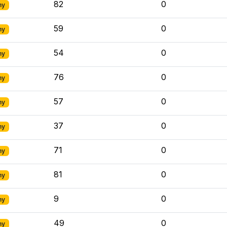
82
0
ny
59
0
ny
54
0
ny
76
0
ny
57
0
ny
37
0
ny
71
0
ny
81
0
ny
9
0
ny
49
0
ny