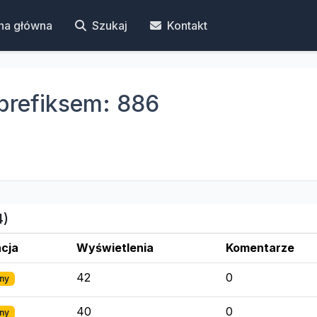
na główna
Szukaj
Kontakt
prefiksem: 886
4)
cja
Wyświetlenia
Komentarze
42
0
ny
40
0
ny