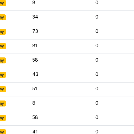
8
0
ny
34
0
ny
73
0
ny
81
0
ny
58
0
ny
43
0
ny
51
0
ny
8
0
ny
58
0
ny
41
0
ny