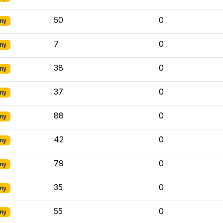
50
0
ny
7
0
ny
38
0
ny
37
0
ny
88
0
ny
42
0
ny
79
0
ny
35
0
ny
55
0
ny