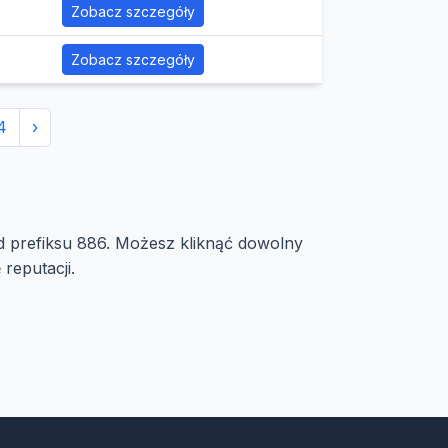
Zobacz szczegóły
Zobacz szczegóły
4
›
od prefiksu 886. Możesz kliknąć dowolny
reputacji.