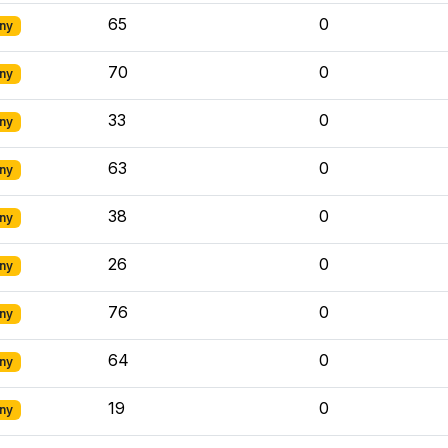
65
0
ny
70
0
ny
33
0
ny
63
0
ny
38
0
ny
26
0
ny
76
0
ny
64
0
ny
19
0
ny