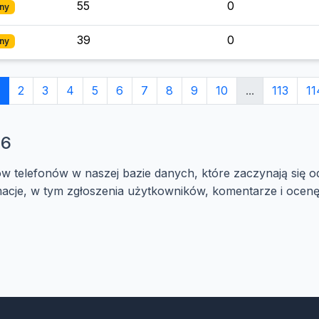
55
0
ny
39
0
ny
2
3
4
5
6
7
8
9
10
...
113
11
86
ów telefonów w naszej bazie danych, które zaczynają się 
cje, w tym zgłoszenia użytkowników, komentarze i ocenę 