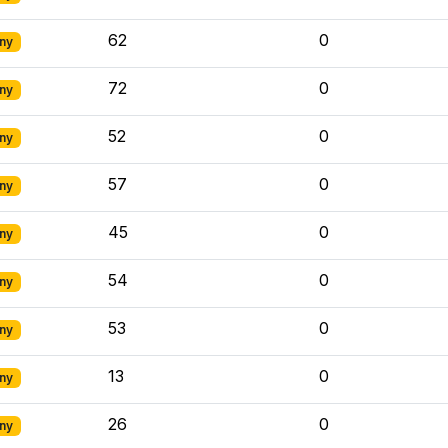
62
0
ny
72
0
ny
52
0
ny
57
0
ny
45
0
ny
54
0
ny
53
0
ny
13
0
ny
26
0
ny