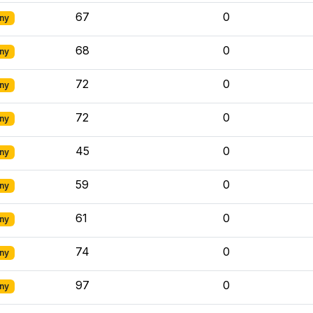
67
0
ny
68
0
ny
72
0
ny
72
0
ny
45
0
ny
59
0
ny
61
0
ny
74
0
ny
97
0
ny