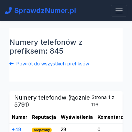
SprawdzNumer.pl
Numery telefonów z
prefiksem: 845
Powrót do wszystkich prefiksów
Numery telefonów (łącznie
Strona 1 z
5791)
116
Numer
Reputacja
Wyświetlenia
Komentarze
+48
28
0
Niepewny