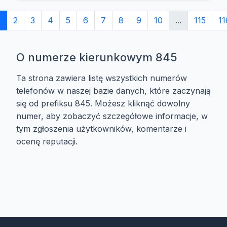
1
2
3
4
5
6
7
8
9
10
...
115
11
O numerze kierunkowym 845
Ta strona zawiera listę wszystkich numerów
telefonów w naszej bazie danych, które zaczynają
się od prefiksu 845. Możesz kliknąć dowolny
numer, aby zobaczyć szczegółowe informacje, w
tym zgłoszenia użytkowników, komentarze i
ocenę reputacji.