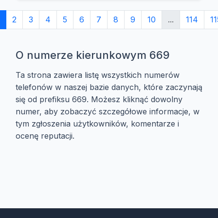
2
3
4
5
6
7
8
9
10
...
114
11
O numerze kierunkowym 669
Ta strona zawiera listę wszystkich numerów
telefonów w naszej bazie danych, które zaczynają
się od prefiksu 669. Możesz kliknąć dowolny
numer, aby zobaczyć szczegółowe informacje, w
tym zgłoszenia użytkowników, komentarze i
ocenę reputacji.