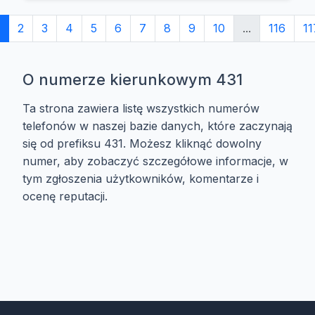
2
3
4
5
6
7
8
9
10
...
116
11
O numerze kierunkowym 431
Ta strona zawiera listę wszystkich numerów
telefonów w naszej bazie danych, które zaczynają
się od prefiksu 431. Możesz kliknąć dowolny
numer, aby zobaczyć szczegółowe informacje, w
tym zgłoszenia użytkowników, komentarze i
ocenę reputacji.