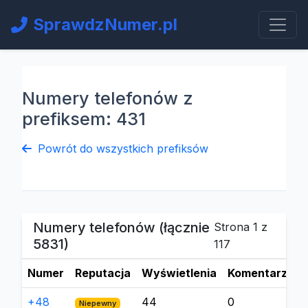
SprawdzNumer.pl
Numery telefonów z
prefiksem: 431
Powrót do wszystkich prefiksów
Numery telefonów (łącznie
Strona 1 z
5831)
117
Numer
Reputacja
Wyświetlenia
Komentarze
+48
44
0
Niepewny