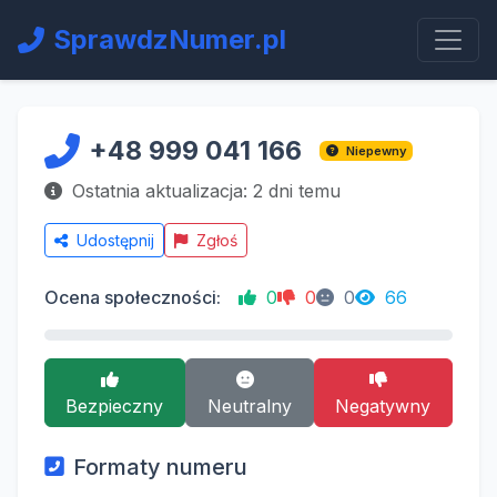
SprawdzNumer.pl
+48 999 041 166
Niepewny
Ostatnia aktualizacja: 2 dni temu
Udostępnij
Zgłoś
Ocena społeczności:
0
0
0
66
Bezpieczny
Neutralny
Negatywny
Formaty numeru