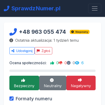
SprawdzNumer.pl
+48 963 055 474
Niepewny
Ostatnia aktualizacja: 1 tydzień temu
Udostępnij
Zgłoś
Ocena społeczności:
0
0
0
6
Bezpieczny
Neutralny
Negatywny
Formaty numeru