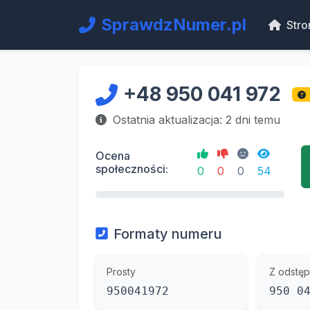
SprawdzNumer.pl
Stro
+48 950 041 972
Ostatnia aktualizacja: 2 dni temu
Ocena
społeczności:
0
0
0
54
Formaty numeru
Prosty
Z odstęp
950041972
950 0