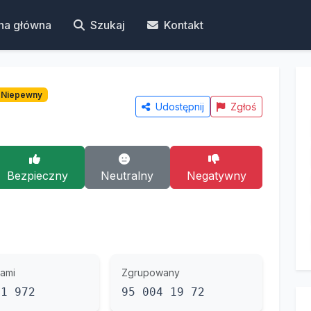
na główna
Szukaj
Kontakt
Niepewny
Udostępnij
Zgłoś
Bezpieczny
Neutralny
Negatywny
ami
Zgrupowany
41 972
95 004 19 72