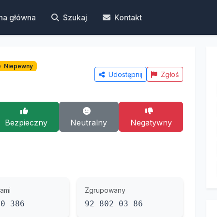
na główna
Szukaj
Kontakt
Niepewny
Udostępnij
Zgłoś
Bezpieczny
Neutralny
Negatywny
ami
Zgrupowany
20 386
92 802 03 86