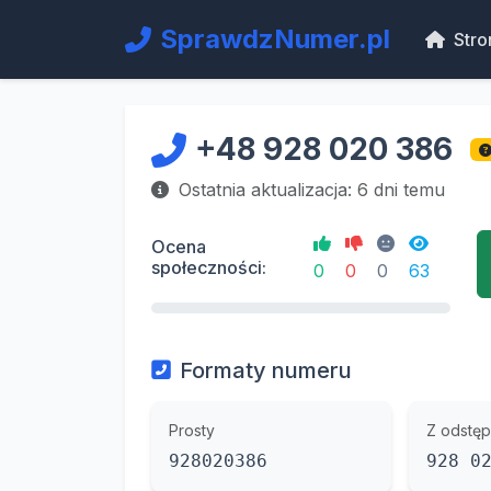
SprawdzNumer.pl
Stro
+48 928 020 386
Ostatnia aktualizacja: 6 dni temu
Ocena
społeczności:
0
0
0
63
Formaty numeru
Prosty
Z odstęp
928020386
928 0