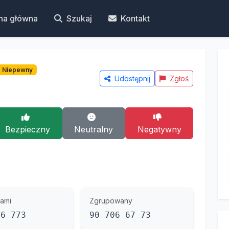
na główna
Szukaj
Kontakt
Niepewny
Udostępnij
Zgłoś
Bezpieczny
Neutralny
Negatywny
ami
Zgrupowany
66 773
90 706 67 73