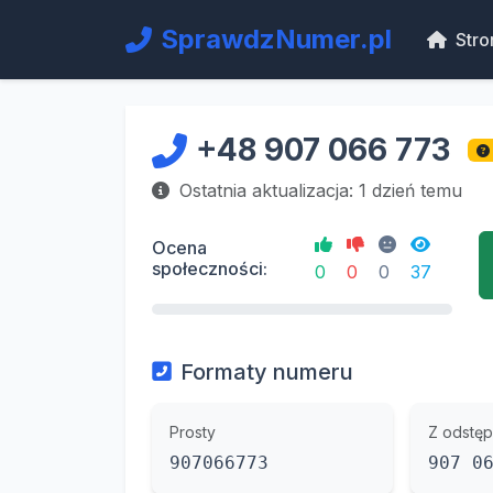
SprawdzNumer.pl
Stro
+48 907 066 773
Ostatnia aktualizacja: 1 dzień temu
Ocena
społeczności:
0
0
0
37
Formaty numeru
Prosty
Z odstęp
907066773
907 0