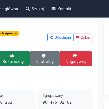
na główna
Szukaj
Kontakt
Niepewny
Udostępnij
Zgłoś
Bezpieczny
Neutralny
Negatywny
ami
Zgrupowany
50 262
90 475 02 62