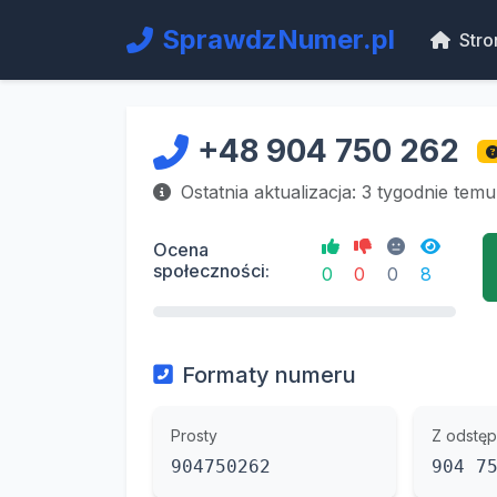
SprawdzNumer.pl
Stro
+48 904 750 262
Ostatnia aktualizacja: 3 tygodnie temu
Ocena
społeczności:
0
0
0
8
Formaty numeru
Prosty
Z odstęp
904750262
904 7