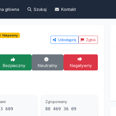
na główna
Szukaj
Kontakt
Niepewny
Udostępnij
Zgłoś
Bezpieczny
Neutralny
Negatywny
ami
Zgrupowany
93 609
88 469 36 09