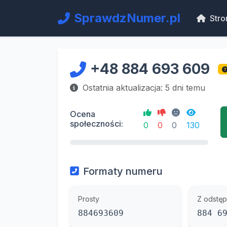
SprawdzNumer.pl
Stro
+48 884 693 609
Ostatnia aktualizacja: 5 dni temu
Ocena
społeczności:
0
0
0
130
Formaty numeru
Prosty
Z odstęp
884693609
884 6