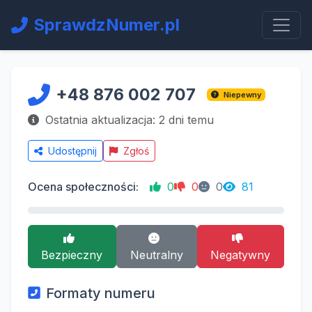
SprawdzNumer.pl
+48 876 002 707
Niepewny
Ostatnia aktualizacja: 2 dni temu
Udostępnij
Zgłoś
Ocena społeczności:
0
0
0
81
Bezpieczny
Neutralny
Negatywny
Formaty numeru