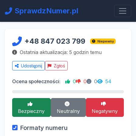
SprawdzNumer.pl
+48 847 023 799
Niepewny
Ostatnia aktualizacja: 5 godzin temu
Udostępnij
Zgłoś
Ocena społeczności:
0
0
0
54
Bezpieczny
Neutralny
Negatywny
Formaty numeru