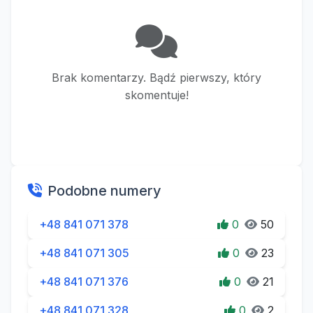
Brak komentarzy. Bądź pierwszy, który
skomentuje!
Podobne numery
+48 841 071 378
0
50
+48 841 071 305
0
23
+48 841 071 376
0
21
+48 841 071 328
0
2