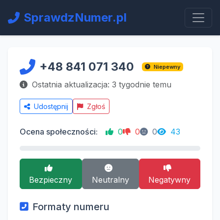
SprawdzNumer.pl
+48 841 071 340
Niepewny
Ostatnia aktualizacja: 3 tygodnie temu
Udostępnij
Zgłoś
Ocena społeczności:
0
0
0
43
Bezpieczny
Neutralny
Negatywny
Formaty numeru