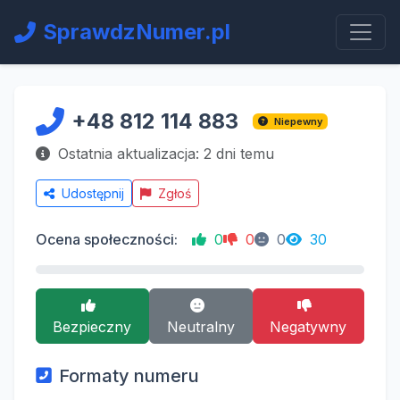
SprawdzNumer.pl
+48 812 114 883
Niepewny
Ostatnia aktualizacja: 2 dni temu
Udostępnij
Zgłoś
Ocena społeczności:
0
0
0
30
Bezpieczny
Neutralny
Negatywny
Formaty numeru