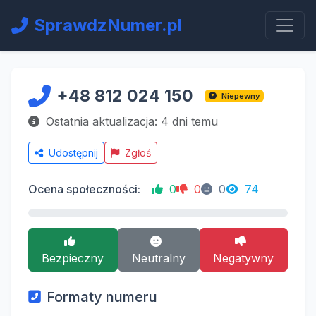
SprawdzNumer.pl
+48 812 024 150
Niepewny
Ostatnia aktualizacja: 4 dni temu
Udostępnij
Zgłoś
Ocena społeczności:
0
0
0
74
Bezpieczny
Neutralny
Negatywny
Formaty numeru