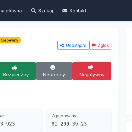
na główna
Szukaj
Kontakt
Niepewny
Udostępnij
Zgłoś
Bezpieczny
Neutralny
Negatywny
ami
Zgrupowany
03 923
81 200 39 23