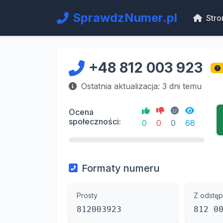
SprawdzNumer.pl
Stro
+48 812 003 923
Ostatnia aktualizacja: 3 dni temu
Ocena
społeczności:
0
0
0
68
Formaty numeru
Prosty
Z odstęp
812003923
812 0