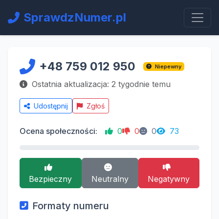
SprawdzNumer.pl
+48 759 012 950
Niepewny
Ostatnia aktualizacja: 2 tygodnie temu
Udostępnij
Zgłoś
Ocena społeczności:
0
0
0
73
Bezpieczny
Neutralny
Negatywny
Formaty numeru