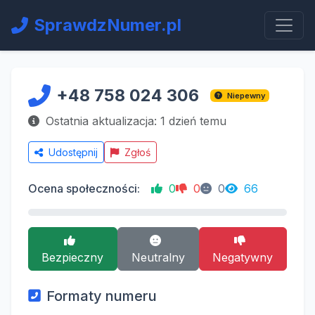
SprawdzNumer.pl
+48 758 024 306
Niepewny
Ostatnia aktualizacja: 1 dzień temu
Udostępnij
Zgłoś
Ocena społeczności:
0
0
0
66
Bezpieczny
Neutralny
Negatywny
Formaty numeru