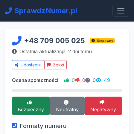
SprawdzNumer.pl
+48 709 005 025
Niepewny
Ostatnia aktualizacja: 2 dni temu
Udostępnij
Zgłoś
Ocena społeczności:
0
0
0
49
Bezpieczny
Neutralny
Negatywny
Formaty numeru