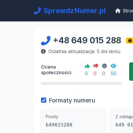
SprawdzNumer.pl
Stro
+48 649 015 288
Ostatnia aktualizacja: 5 dni temu
Ocena
społeczności:
0
0
0
50
Formaty numeru
Prosty
Z odstęp
649015288
649 0