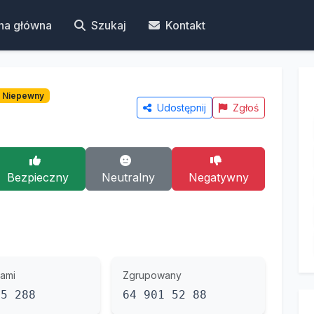
na główna
Szukaj
Kontakt
Niepewny
Udostępnij
Zgłoś
Bezpieczny
Neutralny
Negatywny
ami
Zgrupowany
15 288
64 901 52 88