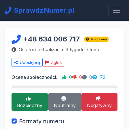
SprawdzNumer.pl
+48 634 006 717
Niepewny
Ostatnia aktualizacja: 3 tygodnie temu
Udostępnij
Zgłoś
Ocena społeczności:
0
0
0
72
Bezpieczny
Neutralny
Negatywny
Formaty numeru