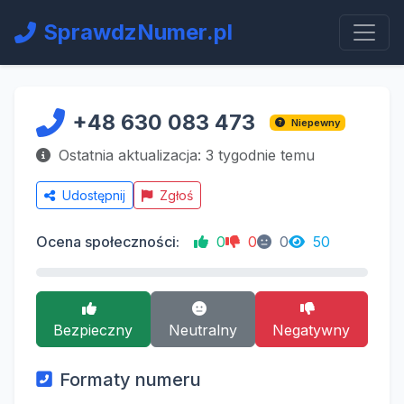
SprawdzNumer.pl
+48 630 083 473
Niepewny
Ostatnia aktualizacja: 3 tygodnie temu
Udostępnij
Zgłoś
Ocena społeczności:
0
0
0
50
Bezpieczny
Neutralny
Negatywny
Formaty numeru