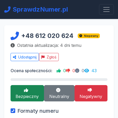
SprawdzNumer.pl
+48 612 020 624
Niepewny
Ostatnia aktualizacja: 4 dni temu
Udostępnij
Zgłoś
Ocena społeczności:
0
0
0
43
Bezpieczny
Neutralny
Negatywny
Formaty numeru