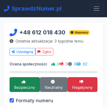
SprawdzNumer.pl
+48 612 018 430
Niepewny
Ostatnia aktualizacja: 3 tygodnie temu
Udostępnij
Zgłoś
Ocena społeczności:
0
0
0
62
Bezpieczny
Neutralny
Negatywny
Formaty numeru