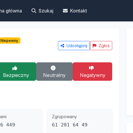
na główna
Szukaj
Kontakt
Niepewny
Udostępnij
Zgłoś
Bezpieczny
Neutralny
Negatywny
ami
Zgrupowany
16 449
61 201 64 49