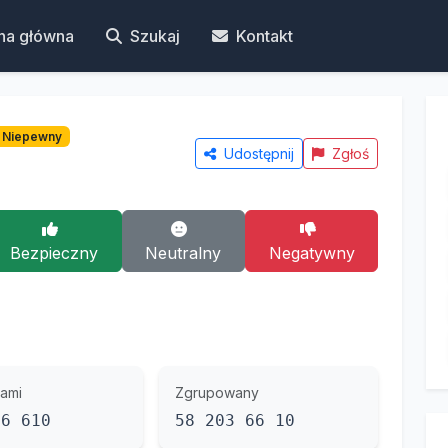
na główna
Szukaj
Kontakt
Niepewny
Udostępnij
Zgłoś
Bezpieczny
Neutralny
Negatywny
ami
Zgrupowany
36 610
58 203 66 10