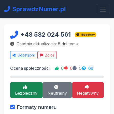
SprawdzNumer.pl
+48 582 024 561
Niepewny
Ostatnia aktualizacja: 5 dni temu
Udostępnij
Zgłoś
Ocena społeczności:
0
0
0
68
Bezpieczny
Neutralny
Negatywny
Formaty numeru