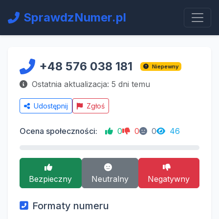
SprawdzNumer.pl
+48 576 038 181
Niepewny
Ostatnia aktualizacja: 5 dni temu
Udostępnij
Zgłoś
Ocena społeczności:
0
0
0
46
Bezpieczny
Neutralny
Negatywny
Formaty numeru