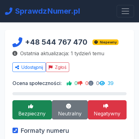
SprawdzNumer.pl
+48 544 767 470
Niepewny
Ostatnia aktualizacja: 1 tydzień temu
Udostępnij
Zgłoś
Ocena społeczności:
0
0
0
39
Bezpieczny
Neutralny
Negatywny
Formaty numeru