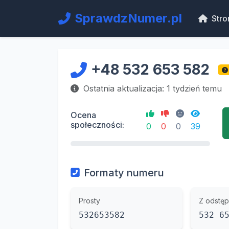
SprawdzNumer.pl
Stro
+48 532 653 582
Ostatnia aktualizacja: 1 tydzień temu
Ocena
społeczności:
0
0
0
39
Formaty numeru
Prosty
Z odstęp
532653582
532 6