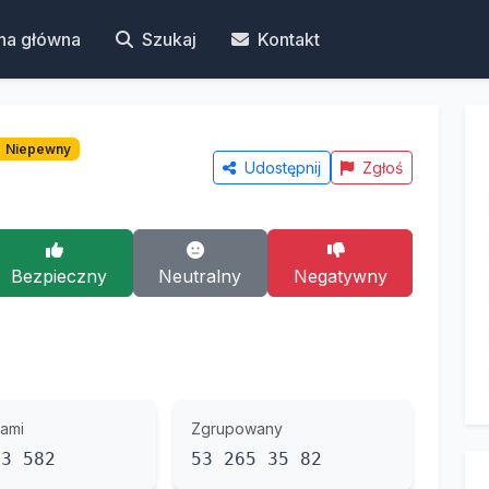
na główna
Szukaj
Kontakt
Niepewny
Udostępnij
Zgłoś
Bezpieczny
Neutralny
Negatywny
ami
Zgrupowany
53 582
53 265 35 82