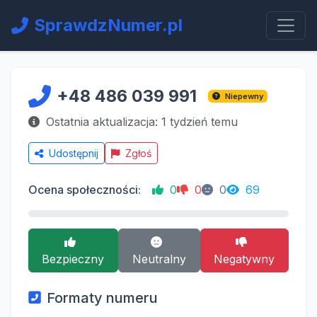
SprawdzNumer.pl
+48 486 039 991
Niepewny
Ostatnia aktualizacja: 1 tydzień temu
Udostępnij
Zgłoś
Ocena społeczności:
0
0
0
69
Bezpieczny
Neutralny
Negatywny
Formaty numeru