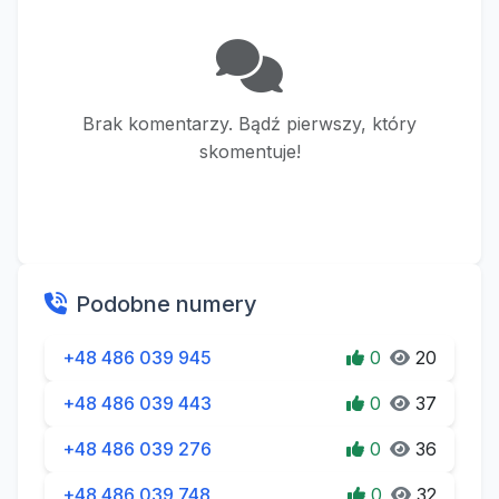
Brak komentarzy. Bądź pierwszy, który
skomentuje!
Podobne numery
+48 486 039 945
0
20
+48 486 039 443
0
37
+48 486 039 276
0
36
+48 486 039 748
0
32