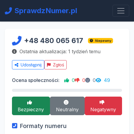
SprawdzNumer.pl
+48 480 065 617
Niepewny
Ostatnia aktualizacja: 1 tydzień temu
Udostępnij
Zgłoś
Ocena społeczności:
0
0
0
49
Bezpieczny
Neutralny
Negatywny
Formaty numeru