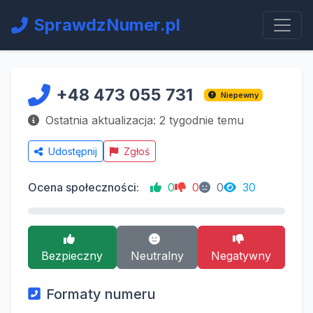
SprawdzNumer.pl
+48 473 055 731
Niepewny
Ostatnia aktualizacja: 2 tygodnie temu
Udostępnij
Zgłoś
Ocena społeczności:
0
0
0
30
Bezpieczny
Neutralny
Negatywny
Formaty numeru