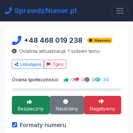
SprawdzNumer.pl
+48 468 019 238
Niepewny
Ostatnia aktualizacja: 1 tydzień temu
Udostępnij
Zgłoś
Ocena społeczności:
0
0
0
34
Bezpieczny
Neutralny
Negatywny
Formaty numeru