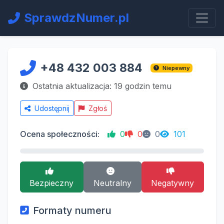
SprawdzNumer.pl
+48 432 003 884
Niepewny
Ostatnia aktualizacja: 19 godzin temu
Udostępnij
Zgłoś
Ocena społeczności:
0
0
0
101
Bezpieczny
Neutralny
Negatywny
Formaty numeru