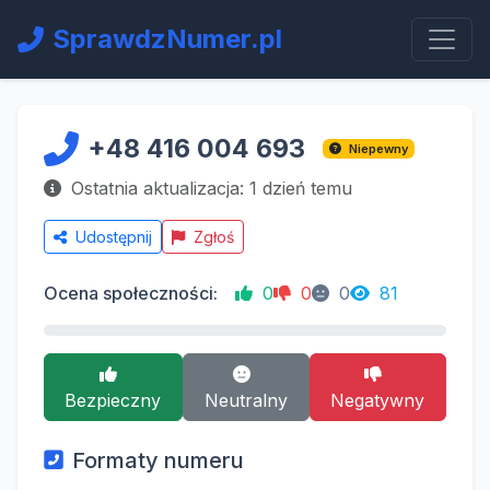
SprawdzNumer.pl
+48 416 004 693
Niepewny
Ostatnia aktualizacja: 1 dzień temu
Udostępnij
Zgłoś
Ocena społeczności:
0
0
0
81
Bezpieczny
Neutralny
Negatywny
Formaty numeru