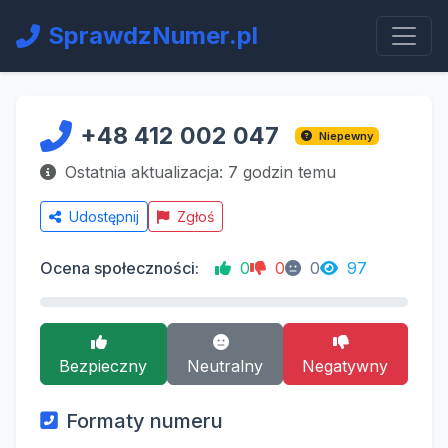
SprawdzNumer.pl
+48 412 002 047
Niepewny
Ostatnia aktualizacja: 7 godzin temu
Udostępnij
Zgłoś
Ocena społeczności:
0
0
0
97
Bezpieczny
Neutralny
Negatywny
Formaty numeru