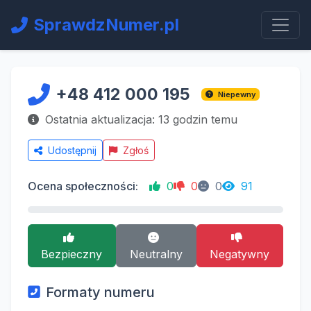
SprawdzNumer.pl
+48 412 000 195
Niepewny
Ostatnia aktualizacja: 13 godzin temu
Udostępnij
Zgłoś
Ocena społeczności:
0
0
0
91
Bezpieczny
Neutralny
Negatywny
Formaty numeru